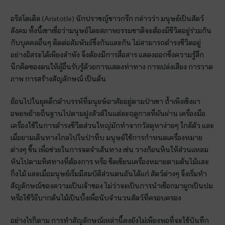
อริสโตเติล (Aristotle) นักปราชญ์ชาวกรีก กล่าวว่า มนุษย์เป็นสัตว์
สังคม ทั้งนี้เขาเชื่อว่ามนุษย์โดยสภาพธรรมชาติจะต้องมีชีวิตอยู่ร่วมกัน
กับบุคคลอื่นๆ ติดต่อสัมพันธ์ซึ่งกันและกัน ไม่สามารถดำรงชีวิตอยู่
อย่างอิสระได้เพียงลำพัง จึงต้องมีการสื่อสาร แสดงออกซึ่งความรู้สึก
นึกคิดของตนให้ผู้อื่นรับรู้ด้วยการแสดงท่าทาง การเปล่งเสียง การวาด
ภาพ การสร้างสัญลักษณ์ เป็นต้น
ย้อนไปในยุคดึกดำบรรพ์ที่มนุยษ์อาศัยอยู่ตามป่าเขา ถ้ำเพิงเชิงผา
อพยพย้ายถิ่นฐานไปตามฝูงสัวต์ในแต่ละฤดูกาลที่ผันผ่าน เครื่องมือ
เครื่องใช้ในการดำรงชีวิตส่วนใหญ่มักทำจากวัสดุหาง่ายๆ ใกล้ตัว และ
เมื่อยามเดินทางไกลไปในป่าทึบ มนุษย์ใช้การกำหนดเครื่องหมาย
ต่างๆ ขึ้น เพื่อช่วยในการจดจำเส้นทาง เช่น วางก้อนหินให้ส่วนแหลม
หันไปตามทิศทางที่ต้องการ หรือ ขีดเขียนเครื่องหมายตามต้นไม้และ
กิ่งไม้ และเมื่อมนุษย์เริ่มมีสมบัติส่วนตนอันได้แก่ สัตว์ต่างๆ จึงเริ่มทำ
สัญลักษณ์ของความเป็นเจ้าของ ไม่ว่าจะเป็นการนำเชือกมาผูกเป็นปม
หรือใช้วิธีบากต้นไม้เป็นบั้งเพื่อนับจำนวนสัตว์ที่ครอบครอง
อย่างไรก็ตาม การทำสัญลักษณ์เหล่านี้คงยังไม่เพียงพอที่จะใช้บันทึก