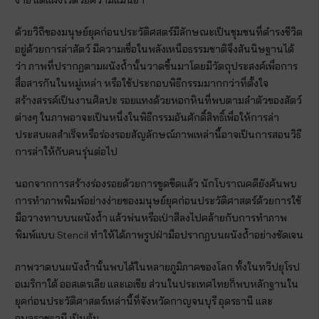
ด้วยวิถีของมนุษย์ยุคก่อนประวัติศสตร์มีลักษณะเป็นชุมชนที่ดำรงชีวิต
อยู่ด้วยการล่าสัตว์ มีความเชื่อในพลังเหนือธรรมชาติจึงสันนิษฐานได้
ว่า ภาพที่ปรากฏตามผนังถ้ำนั้นวาดขึ้นมาโดยมีวัตถุประสงค์เพื่อการ
สื่อสารกันในหมู่เหล่า หรือใช้ประกอบพิธีกรรมมากกว่าที่ตั้งใจ
สร้างสรรค์เป็นงานศิลปะ รอยแทงด้วยหอกหินที่พบตามลำตัวของสัตว์
ต่างๆ ในภาพอาจะเป็นหนึ่งในพิธีกรรมอันศักดิ์สิทธิ์เพื่อให้การล่า
ประสบผลสำเร็จหรือร่องรอยสัญลักษณ์ภาพเหล่านี้อาจเป็นการสอนวิธี
การล่าให้กับคนรุ่นต่อไป
นอกจากการสร้างร่องรอยด้วยการขูดขีดแล้ว นักโบราณคดียังค้นพบ
การทำภาพพิมพ์อย่างง่ายของมนุษย์ยุคก่อนประวัติศาสตร์ด้วยการใช้
มือวางทาบบนผนังถ้ำ แล้วพ่นหรือเป่าสีลงไปคล้ายกับการทำภาพ
พิมพ์แบบ Stencil ทำให้ได้ภาพรูปฝ่ามือปรากฏบนผนังถ้ำอย่างชัดเจน
ภาพวาดบนผนังถ้ำนั้นพบได้ในหลายภูมิภาคของโลก ทั้งในทวีปยุโรป
อเมริกาใต้ ออสเตรเลีย และเอเชีย ส่วนในประเทศไทยก็พบหลักฐานใน
ยุคก่อนประวัติศาสตร์เหล่านี้ที่จังหวัดกาญจนบุรี อุดรธานี และ
อุบลราชธานี เป็นต้น