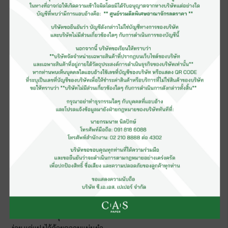
บันทึกมนุษย์ถ้ำ
จาการขูดขีดเส้นสาย สร้างลวดลายบนกระดูกและเขาสัตว์ในเวลาต่อ
มามนุษย์ก็เรียนรู้ที่จะบันทึกเรื่องราวในรูปแบบของการเขียนเป็นภาพ
จากหลักฐานทางโบราณคดีที่ปรากฏบนผนังถ้ำที่มีอายุมากถึง
17,000 – 12,000 ปีก่อนคริสตกาล ได้แก่ ถ้ำลาสโควส์ (Lascaux)
ทางตะวันตกเฉียงใต้ของฝรั่งเศษ และถ้ำอัลตามิรา (Altamira)ใน
ประเทศสเปน พบสัญลักษณ์ภาพ (Pictograph) สัตว์ต่างๆ ได้แก่ ม้า
วัว กวาง และสัตว์บางชนิดที่ปัจจุบันได้สูญพันธุ์ไปแล้ว การวาดภาพ
บนผนังถ้ำทำด้วยวิธีการอันหลากหลาย ท่ามกลางความมืดทึบใน
โพรงถ้ำ บางชิ้นเขียนด้วยสีที่ได้จากวัสดุธรรมชาติ เช่น สีดำจากถ่าน
หรือเขม่าไฟ สีแดงและเหลืองจากแร่ธาตุ ผสมด้วยไขมันสัตว์และยางไม้
บางภาพใช้การขุดขีดหรือแกะตอกเพื่อให้เป็นร่องรอยด้วยเส้นสายเรียบ
ง่าย แต่แฝงไว้ด้วยความแม่นยำ