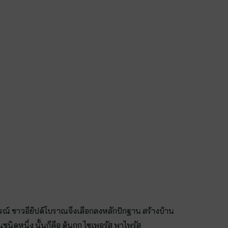
ณ์ ชาวอียิปต์โบราณจึงเลือกลงหลักปักฐาน สร้างบ้าน
ชนิดหนึ่ง นั้นก็คือ ต้นกก ไซเพอรัส พาไพรัส