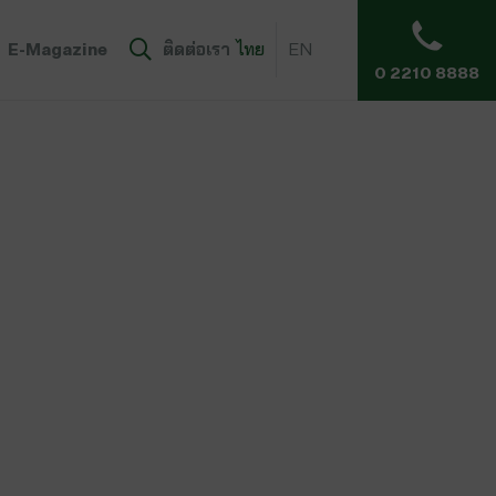
E-Magazine
ติดต่อเรา
ไทย
EN
0 2210 8888