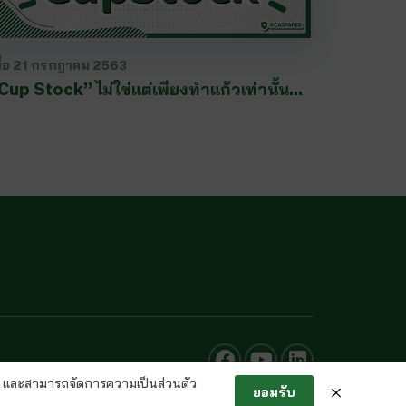
ื่อ
21 กรกฎาคม 2563
Cup Stock” ไม่ใช่แต่เพียงทำแก้วเท่านั้น…
และสามารถจัดการความเป็นส่วนตัว
ยอมรับ