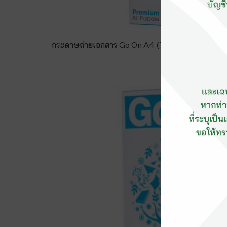
กระดาษถ่ายเอกสาร Go On A4 (70gsm) (รีม)