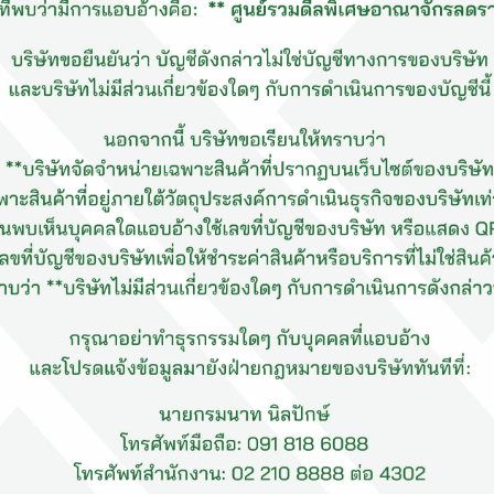
กระดาษถ่ายเอกสาร Go On A4