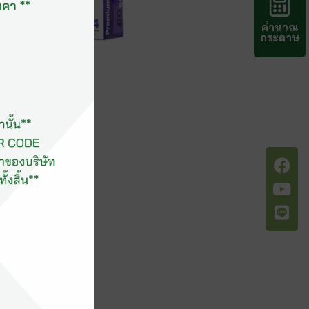
คำนวณ
กระดาษ
 (80gsm) (รีม)