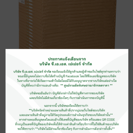
กระดาษอาร์ตมัน(รีม)