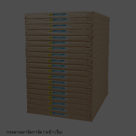
กระดาษอาร์ตการ์ด 1 หน้า (รีม)