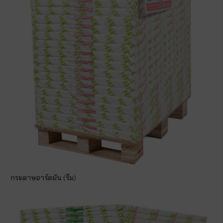
กระดาษอาร์ตมัน (รีม)