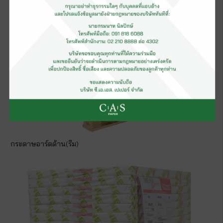
กระดาษอาร์ตด้าน(รีม)