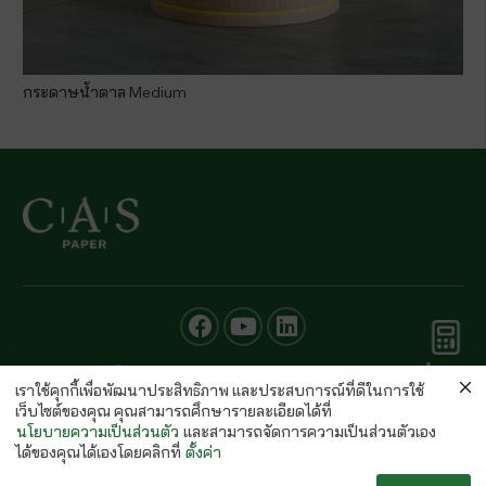
กระดาษน้ำตาล Medium
คำนวณ
© CAS PAPER All rights Reserved
กระดาษ
เราใช้คุกกี้เพื่อพัฒนาประสิทธิภาพ และประสบการณ์ที่ดีในการใช้
นโยบายคุ้มครองข้อมูลส่วนบุคคลของ (C.A.S. Privacy Policy)
เว็บไซต์ของคุณ คุณสามารถศึกษารายละเอียดได้ที่
พนักงานบริษัท
นโยบายความเป็นส่วนตัว
และสามารถจัดการความเป็นส่วนตัวเอง
ได้ของคุณได้เองโดยคลิกที่
ตั้งค่า