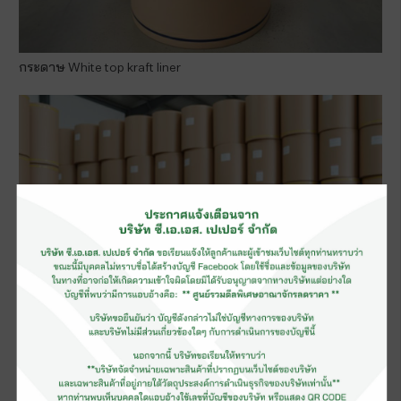
กระดาษ White top kraft liner