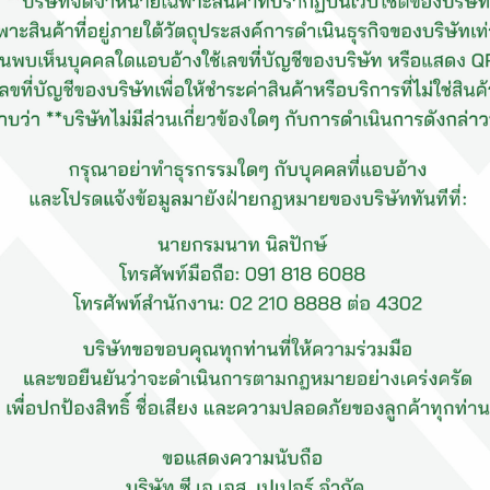
กระดาษอาร์ตด้าน(รีม)