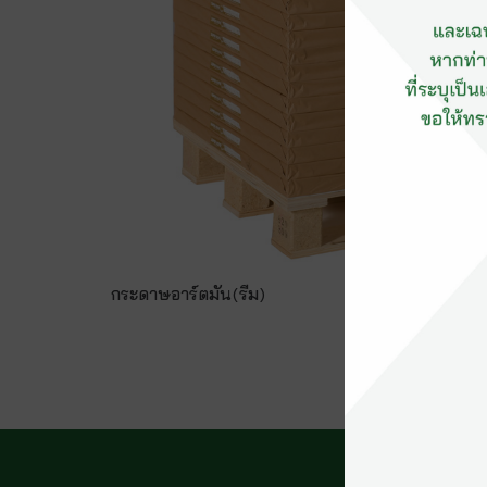
กระดาษอาร์ตมัน(รีม)