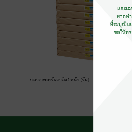
กระดาษอาร์ตการ์ด 1 หน้า (รีม)