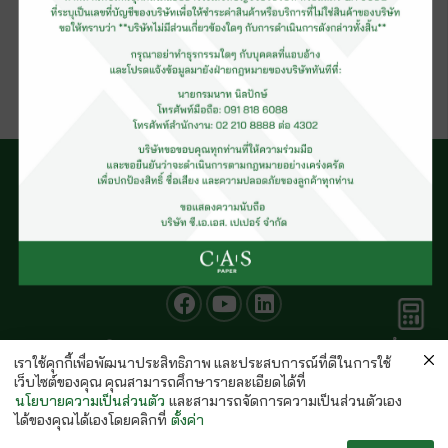
กระดาษการ์ดขาว (รีม)
คำนวณ
© CAS PAPER All rights Reserved
กระดาษ
เราใช้คุกกี้เพื่อพัฒนาประสิทธิภาพ และประสบการณ์ที่ดีในการใช้
นโยบายคุ้มครองข้อมูลส่วนบุคคลของ (C.A.S. Privacy Policy)
เว็บไซต์ของคุณ คุณสามารถศึกษารายละเอียดได้ที่
พนักงานบริษัท
นโยบายความเป็นส่วนตัว
และสามารถจัดการความเป็นส่วนตัวเอง
ได้ของคุณได้เองโดยคลิกที่
ตั้งค่า