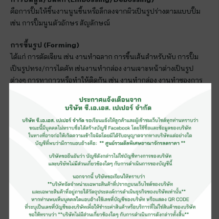
คือการปั๊มให้ชิ้นงานนูนขึ้นหรือลึกลงจากผิวเป็นรูปร่างตามแบบปั๊ม
เช่น การปั๊มนูนตัวอักษร สัญลักษณ์
การขึ้นรูป (
Forming)
ได้แก่ การตัดเจียน เช่น งานทำฉลาก การขึ้นเส้นสำหรับพับ การปั๊ม
เป็นรูปทรง/การไดคัท เช่นงานทำกล่อง งานเจาะหน้าต่างเป็นรูป
ต่างๆ การทากาวหรือทำให้ติดกัน เช่น งานทำกล่อง งานทำซองการ
หุ้มกระดาษแข็ง เช่น งานทำปกแข็ง งานทำฐานปฏิทิน
ปั๊มทองเค
เป็นการปั๊มแผ่นฟอยล์ด้วยความร้อนติดกับงานสิ่งพิมพ์ตามรูปแบบที่
ได้ทำแม่พิมพ์ไว้เพื่อเพิ่มความโดดเด่นให้กับชิ้นงาน ต้องอาศัย
ประสบการณ์และความสามารถ การผลิตเป็นที่นิยม เช่นการ์ดแต่งงาน
ประกาศนียบัตร นามบัตร ปัจจุบันมีฟอยล์หลากหลายสีให้ได้เลือกใช้
การไดคัท
เป็นการเพิ่มความสวยงามให้กับงานพิมพ์ไม่ว่าจะเป็นงานพิมพ์ด้วย
ระบบดิจิตอลหรืองานพิมพ์ออฟเซ็ทสามารถทำได ้งานไดคัทเป็นการ
ปั๊มกระดาษ ออกเป็นชิ้นงานในรูปแบบต่างๆ ขึ้นอยู่กับการออกแบบ