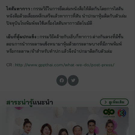
ไสสันทากาว :
กรรมวิธีในการยึดเล่มหนังสือให้ติดกันโดยการไสสัน
หนังสือด้วยเลื่อยเหล็กเสร็จแล้วทากาวที่สัน นำปกมาหุ้มติดกับตัวเล่ม
ปัจจุบันโรงพิมพ์จะใช้เครื่องไสสันทากาวอัตโนมัติ
เย็บกี่หุ้มปกแข็ง :
กรรมวิธีคล้ายกับเย็บกี่ทากาว ต่างกันตรงที่มีขั้น
ตอนการนำกระดาษแข็งหนามาหุ้มด้วยกระดาษบางที่มีภาพพิมพ์
หรือกระดาษ/ผ้าสำหรับทำปก แล้วจึงนำปกมาติดกับตัวเล่ม
CR :
http://www.gppthai.com/what-we-do/post-press/
สาระน่ารู้
แนะนำ
ดูเพิ่มเติม