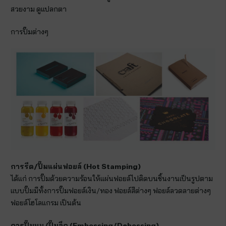
สวยงาม ดูแปลกตา
การปั๊มต่างๆ
การรีด/ปั๊มแผ่นฟอยล์ (
Hot Stamping)
ได้แก่ การปั๊มด้วยความร้อนให้แผ่นฟอยล์ไปติดบนชิ้นงานเป็นรูปตาม
แบบปั๊มมีทั้งการปั๊มฟอยล์เงิน/ทอง ฟอยล์สีต่างๆ ฟอยล์ลวดลายต่างๆ
ฟอยล์โฮโลแกรม เป็นต้น
การปั๊มนูน/ปั๊มลึก (
Embossing/Debossing)