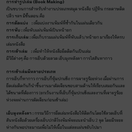
การทำรูปเล่ม (
Book Making)
เป็นขบวนการสำหรับทำงานประเภทสมุด หนังสือ ปฏิทิน กระดาษติด
ปลิว ฯลฯ มีขั้นตอน คือ
การตัดแบ่ง
:
เพื่อแบ่งงานพิมพ์ที่ซ้ำกันในแผ่นเดียวกัน
การพับ :
เพื่อพับแผ่นพิมพ์เป็นหน้ายก
การเก็บเล่ม :
เพื่อเก็บรวมแผ่นพิมพ์ที่พับแล้ว/หน้ายก มาเรียงให้ครบ
เล่มหนังสือ
การเข้าเล่ม
:
เพื่อทำให้หนังสือยึดติดกันเป็นเล่ม
มีวิธีต่างๆ คือ การเย็บด้วยลวด เย็บมุงหลังคา การไสสันทากาว
การเข้าเล่มมีหลายประเภท
การเย็บกี่ทากาว การเย็บกี่หุ้มปกแข็ง การเจาะรูร้อยห่วง เมื่อผ่านการ
ยึดเล่มติดกันก็นำชิ้นงานมาตัดเจียนขอบสามด้านให้เรียบเสมอกันและ
ได้ขนาดที่ต้องการ (ยกเว้นงานที่เย็บกี่หุ้มปกแข็งและงานที่เจาะรูร้อย
ห่วงจะผ่านการตัดเจียนก่อนเข้าเล่ม)
เย็บมุงหลังคา :
กรรมวิธีการยึดเล่มหนังสือให้ติดกันโดยใช้ลวดเย็บที่
สันหนังสือด้วยเครื่องเย็บปกติโรงพิมพ์จะแนะนำเย็บ 2 จุด โดยมีระยะ
ห่างกันพอประมาณเพื่อไม่ให้เนื้อในแต่ละแผ่นขยับไปมา