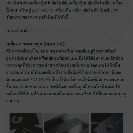
การพิมพ์ เช่น เครื่องหุ้มปกอัตโนมัติ, เครื่องหุ้มกล่องอัตโนมัติ, เครื่อง
ปั๊มขนาดใหญ่ (28”x40”), เครื่องเก็บ+เย็บ+ตัดในตัว เป็นต้น เรา
จำแนกประเภทงานหลังพิมพ์ไว้ ดังนี้
การเคลือบผิว
เคลือบเงาเฉพาะจุด (
Spot UV)
เป็นการเคลือบน้ำยาเฉพาะจุด ต่างกับการเคลือบยูวี เพราะต้องมี
อุปกรณ์ เช่น บล็อคหรือแม่แบบที่ออกแบบเพื่อให้ได้ขนาดและสัดส่วน
เฉพาะจุดที่ต้องการลงน้ำยาเคลือบ ช่วยเพิ่มความโดดเด่นให้กับชิ้น
งานโดยทั่วไปมักนิยมเคลือบผิวงานสิ่งพิมพ์ด้วยการเคลือบลามิเนต
ด้านและจะ SPOT UV ทับอีกครั้งช่วยให้งานสิ่งพิมพ์มีลักษณะเฉพาะ
ขึ้น เช่น ตัวอักษรสำคัญ ภาพที่ต้องการเน้นลูกค้าของโรงพิมพ์มักให้
เคลือบพีวีซีด้านทั้งแผ่น ก่อนเคลือบเฉพาะจุด ซึ่งทำให้ชิ้นงานออกมาดู
สวยงาม