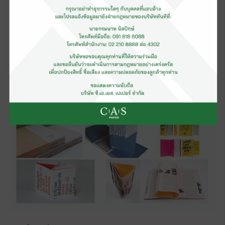
โดยใช้ใบมีดดัดโค้งงอเป็นแม่แบบ (บล็อค) แล้วจึงปั๊มไดคัทตามรูปแบบ
เช่น ไดคัทรูปดาว ไดคัทมุมมนนามบัตร บัตรเข้างานหรือไดคัทการ์ด
ปั๊มสติ๊กเกอร์ งานกล่องกระดาษ ต้องใช้ประสบการณ์และความ
ชำนาญในการปรับตั้งเครื่อง เพื่อให้ได้จังหวะการไดคัทหรือการถ่ายเท
น้ำหนักจากบล็อคสู่งานพิมพ์ให้ได้พอดี แต่ไม่ให้กระดาษแตกหรือฉีก
ขาด
การเข้าเล่ม