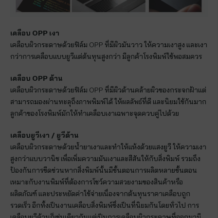
เคลือบ
OPP เงา
เคลือบผิวกระดาษด้วยฟิล์ม OPP ที่มีผิวมันวาว ให้ความเงาสูง และเงา
กว่าการเคลือบแบบยูวีแต่ต้นทุนสูงกว่า มีลูกค้าโรงพิมพ์ใช้พอสมควร
เคลือบ
OPP ด้าน
เคลือบผิวกระดาษด้วยฟิล์ม OPP ที่มีผิวด้านคล้ายผิวของกระจกฝ้าแต่
สามารถมองผ่านทะลุถึงภาพพิมพ์ได้ ให้ผลลัพธ์ที่ดี และนิยมใช้กันมาก
ลูกค้าของโรงพิมพ์มักให้ทำเคลือบเงาเฉพาะจุดควบคู่ไปด้วย
เคลือบยูวีเงา / ยูวีด้าน
เคลือบผิวกระดาษด้วยน้ำยาเงาและทำให้แห้งด้วยแสงยูวี ให้ความเงา
สูงกว่าแบบวานิช เพื่อเพิ่มความมันเงาและสีสันให้กับสิ่งพิมพ์ รวมถึง
ป้องกันการขีดข่วนหากสิ่งพิมพ์นั้นมีขั้นตอนการผลิตหลายขั้นตอน
เหมาะกับงานพิมพ์ที่ต้องการโชว์ความสวยงามของสินค้าหรือ
ผลิตภัณฑ์ และประหยัดค่าใช้จ่ายเนื่องจากต้นทุนราคาเคลือบถูก
รวดเร็ว อีกทั้งเป็นงานเคลือบสิ่งพิมพ์ซึ่งเป็นที่นิยมกันโดยทั่วไป การ
เคลือบยูวีด้านก็เช่นเดียวกันแต่เป็นการเคลือบผิวกระดาษที่ออกมามี