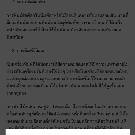
ระบบซิลค์สกรีน
การพิมพ์ซิลค์สกรีนพิมพ์ภาพได้ไม้ค่อนดี เหมาะกับงานลายเส้น งานที่
มียอดพิมพ์น้อย งานพิมพ์บนวัสดุที่พิมพ์ยาก เช่น สติกเกอร์ ไม้ แก้ว
หนัง ผ้าและแผ่นซีดี นิยมใช้พิมพ์นามบัตรด้วย เพราะนามบัตรยอด
พิมพ์น้อย
การพิมพ์ดิจิตอล
เป็นเครื่องพิมพ์ที่ได้พัฒนาให้มีความคมชัดและให้มีความ แพร่หลายไม่
ว่าจะเป็นเครื่องปริ้นท์เตอร์ใช้ทั่วๆ ไป หรือเป็นเครื่องดิจิตอลขนาดใหญ่
แต่ต้นทุนต่อแผ่น จะสูง แต่เหมาะกับงานพิมพ์ไม่กี่ใบ และสามารถสั่ง
พิมพ์ได้ง่าย อนาคตมีแนวโน้มในการพัฒนาเทคโนโลยี ให้สูงขึ้นและ
ราคาถูกลง
การนับสี มีหลักการอยู่ว่า 1 เพลท คือ 1สี อย่าเพิ่งตกใจครับ เพราะภาพ
หรืองานต่างๆ ที่เห็นจะใช้แค่ 4 เพลท หรือที่เขาเรียกกันว่างาน 4 สี นั้น
เอง เคยเล่นผสมสีตอนเด็กใช่ไหมครับ ใช่เลยหลักการเดียวกัน แม่สี 3 สี
และ สีดำอีกหนึ่งเป็น 4 ผสมกันวาดเป็นภาพเหมือนจริงได้ คล้ายกัน