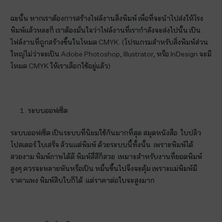
ฉะนั้น หากเราต้องการสร้างไฟล์งานสิ่งพิมพ์ เพื่อที่จะนำไปส่งให้โรง
พิมพ์แล้วหละก็ เราต้องมั่นใจว่าไฟล์งานที่เรากำลังจะส่งไปนั้น เป็น
ไฟล์งานที่ถูกสร้างขึ้นในโหมด CMYK. (โปรแกรมสำหรับสิ่งพิมพ์ส่วน
ใหญ่ไม่ว่าจะเป็น Adobe Photoshop, Illustrator, หรือ InDesign จะมี
โหมด CMYK ให้เราเลือกใช้อยู่แล้ว)
ระบบออฟเซ็ต
ระบบออฟเซ็ต เป็นระบบที่นิยมใช้กันมากที่สุด สมุดหนังสือ ใบปลิว
โปสเตอร์ ใบเสร็จ ล้วนแต่พิมพ์ ด้วยระบบนี้ทั้งนั้น เพราะพิมพ์ได้
สวยงาม พิมพ์ภาพได้ดี พิมพ์สี่สีก็สวย เหมาะสำหรับงานที่ยอดพิมพ์
สูงๆ ควรจะหลายพันหรือเป็น หมื่นขึ้นไปจึงจะคุ้ม เพราะแม่พิมพ์มี
ราคาแพง พิมพ์สิบใบก็ได้ แต่ราคาต่อใบจะสูงมาก