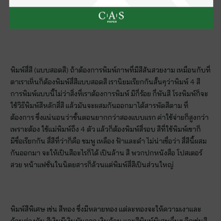
เที่ยวพิมพ์ตามไปด้วย พิมพ์ 2 สี นํ้าตาลกับสีเขียว พิมพ์ 2 สีฟ้ากับสีดำ
สีขาวเป็นสีของกระดาษ พิมพ์ 3สี ฟ้าดำและส้ม พิมพ์ 4 สี ฟ้า ดำ ส้ม
และแดง
พิมพ์สี่สี (แบบสอดสี) ถ้าต้องการพิมพ์ภาพที่มีสีสันสวยงาม เหมือนกับที่
ตาเราเห็นก็ต้องพิมพ์สี่สีแบบสอดสี เรานิยมเรียกกันสั้นๆว่าพิมพ์ 4 สี
การพิมพ์แบบนี้ไม่ว่าสิ่งที่เราต้องการพิมพ์ มีกี่ร้อย กี่พันสี โรงพิมพ์ก็จะ
ใช้วิธีพิมพ์สีหลักสี่สี แล้วมันจะผสมกันออกมาได้สารพัดสีตาม ที่
ต้องการ ซึ่งแน่นอนว่าขั้นตอนยากกว่าสองแบบแรก ค่าใช้จ่ายก็สูงกว่า
เพราะต้อง ใช้แม่พิมพ์ถึง 4 ตัว แล้วก็ต้องพิมพ์สี่รอบ สีที่ใช้พิมพ์เขาก็
มีชื่อเรียกกัน สี่สีที่ว่าก็คือ ชมพู เหลือง ฟ้าและดำ ไม่น่าเชื่อว่า สี่สีนี้ผสม
กันออกมา จะให้เป็นสีอะไรก็ได้ เป็นล้าน สี พวกปกหนังสือ โปสเตอร์
สวย หน้าแฟชั่นในนิตยสารก็ล้วนแต่พิมพ์สี่สีเป็นส่วนใหญ่
พิมพ์สีพิเศษ เช่น สีทอง ซึ่งมีหลายทอง แต่ละทองจะให้ความเงาและ