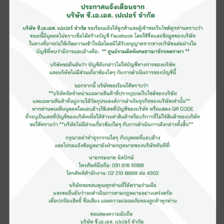
ครับแต่งานพิมพ์ก็จะมีสีพิเศษเพิ่มเข้ามา ตามความต้องการใช้งาน
ครับ เช่นสีทอง สีเงิน ซึ่งเป็นสีพิเศษต้องเพิ่มเพลท นับเพิ่มให้เป็น 1 สี เรา
มาทำความเข้าใจ กับการนับสีครับ
พิมพ์ 1 สี การพิมพ์สีเดียวเป็นงานพิมพ์ที่เราเห็นกันทั่วไป ส่วนใหญ่เป็น
งานขาวดำเช่น หนังสือเล่มทั้งหลาย ตำราเรียน พ็อคเก็ตบุ๊คส์ แต่เป็น
หน้าใน ไม่ใช่ปก แต่จริงแล้วงานสีเดียว จะพิมพ์สีอะไรก็ได้ เช่น แดง
เหลือง หรือนํ้าเงิน และในสีที่พิมพ์นั้นก็เลือกความเข้มได้ หลายระดับ
ทำให้ดูเหมือนว่าพิมพ์หลายสีได้ เช่น พิมพ์สีแดงบนกระดาษขาว ถ้า
พิมพ์ จางๆ ก็จะได้สีชมพูเป็นต้น การพิมพ์ 1 สี มีต้นทุนตํ่าที่สุด ถ้ามีงบ
จำกัดก็เลือกพิมพ์สีเดียว พิมพ์สีนํ้าตาลสีเดียว พิมพ์สีนํ้าเงินสีเดียว
พิมพ์สีเขียวสีเดียว สีขาวเป็นสีของกระดาษ พิมพ์นํ้าตาลสีเดียว สีขาว
เป็นสีของกระดาษ พิมพ์หลายสี การพิมพ์สีเดียวอาจจะดูไม่น่าสนใจ
นัก ถ้าต้องการความสวยงามก็อาจจะต้องพิมพ์หลายสี เช่น พิมพ์ 2 สี
หรือ 3 สี เป็นต้น ส่วนใหญ่จะนิยมพิมพ์ 2 สีค่ะ เช่น ดำกับแดง หรือดำ
กับนํ้าเงิน หรือคู่สีอะไรก็ได้ ค่าใช้จ่ายก็เพิ่มจากพิมพ์สีเดียวขึ้นมาอีก
บางส่วน เพราะโรงพิมพ์จะต้องเพิ่มแม่พิมพ์ตามจะนวนสี และต้องเพิ่ม