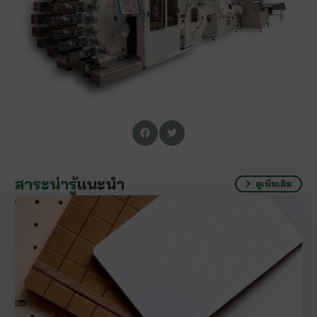
สาระน่ารู้
แนะนำ
ดูเพิ่มเติม