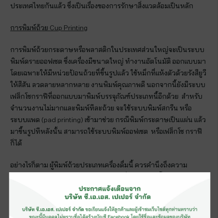
ประเทศไทยกันแล้ว ซึ่งเป็นเรื่องของการรักษาสิ่งแวดล้อมเป็นหลัก
การพิมพ์ถ้วย
Cup Printing
การพิมพ์ถ้วยกระดาษหรือพลาสติกในประเทศส่วนใหญ่จะเป็นระบบ
พิมพ์ดรายออฟเซต ซึ่งเครื่องมีขนาดใหญ่ ทำงานอัตโนมัติ ออกแบบมา
โดยเฉพาะให้มีหน่วยป้อนถ้วยที่ขึ้นรูปแล้ว ใช้หมึกที่แห้งตัวด้วยรังสียูวี
ให้สีสัน ลวดลายหลากหลาย งานพิมพ์คุณภาพดี นอกจากนี้ยังมีระบบ
เฟล็กโซกราฟีที่ออกแบบมาพิมพ์บรรจุภัณฑ์ประเภทนี้อีกด้วย สำหรับ
จำนวนงานไม่มากและพิมพ์ทีละถ้วย จะใช้ระบบพิมพ์สกรีน หรือ
ระบบแพด (pad printing) เข้ามาช่วย กรณีพิมพ์กระดาษเป็นแผ่น แล้ว
มาขึ้นรูปทีหลังนั้น สามารถใช้ระบบพิมพ์ออฟเซต หรือเฟล็กโซ กราฟี
ก็ได้
อย่างไรก็ตาม ผู้พิมพ์ถ้วยประเภทเครื่องดื่มนี้ ควรคำนึงถึงความ
ปลอดภัยของผู้บริโภคด้วย เช่น หมึกพิมพ์ที่ไม่ซึมผ่านเนื้อถ้วย และไม่
หลุดติดมือขณะถือ หรือละลายเมื่อได้รับความชื้น เป็นต้น