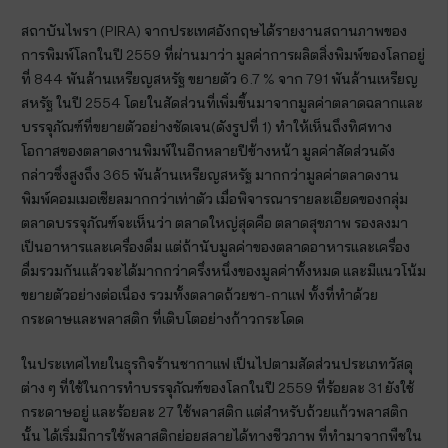
สถาบันไพรา (PIRA) จากประเทศอังกฤษได้รายงานสถานภาพของ
การพิมพ์โลกในปี 2559 ที่ผ่านมาว่า มูลค่าการผลิตสิ่งพิมพ์ของโลกอยู่
ที่ 844 พันล้านเหรียญสหรัฐ ขยายตัว 6.7 % จาก 791 พันล้านเหรียญ
สหรัฐ ในปี 2554 โดยในสัดส่วนที่เพิ่มขึ้นมาจากมูลค่าตลาดฉลากและ
บรรจุภัณฑ์ที่ขยายตัวอย่างชัดเจน(ดังรูปที่ 1) ทำให้เห็นถึงทิศทาง
โอกาสของตลาดงานพิมพ์ในอีกหลายปีข้างหน้า มูลค่าสัดส่วนดัง
กล่าวซึ่งสูงถึง 365 พันล้านเหรียญสหรัฐ มากกว่ามูลค่าตลาดงาน
พิมพ์คอมเมอเชียลมากกว่าเท่าตัว เมื่อพิจารณารายละเอียดของกลุ่ม
ตลาดบรรจุภัณฑ์จะเห็นว่า ตลาดใหญ่สุดคือ ตลาดสุขภาพ รองลงมา
เป็นอาหารและเครื่องดื่ม แต่ถ้านับมูลค่าของตลาดอาหารและเครื่อง
ดื่มรวมกันแล้วจะได้มากกว่าครึ่งหนึ่งของมูลค่าทั้งหมด และมีแนวโน้ม
ขยายตัวอย่างต่อเนื่อง รวมทั้งตลาดถ้วยชา-กาแฟ ทั้งที่ทำด้วย
กระดาษและพลาสติก ที่เติบโตอย่างก้าวกระโดด
ในประเทศไทยในธุรกิจร้านชากาแฟ เป็นไปตามสัดส่วนประเภทวัสดุ
ต่าง ๆ ที่ใช้ในการทำบรรจุภัณฑ์ของโลกในปี 2559 ที่ร้อยละ 31 ยังใช้
กระดาษอยู่ และร้อยละ 27 ใช้พลาสติก แต่สำหรับถ้วยแก้วพลาสติก
นั้น ได้เริ่มมีการใช้พลาสติกย่อยสลายได้ทางชีวภาพ ที่ทำมาจากพืชใน