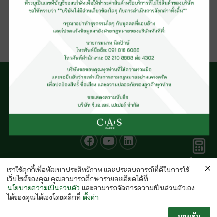
กระดาษอาร์ตด้าน(รีม)
คำนวณ
© CAS PAPER All rights Reserved
กระดาษ
เราใช้คุกกี้เพื่อพัฒนาประสิทธิภาพ และประสบการณ์ที่ดีในการใช้
นโยบายคุ้มครองข้อมูลส่วนบุคคลของ (C.A.S. Privacy Policy)
เว็บไซต์ของคุณ คุณสามารถศึกษารายละเอียดได้ที่
พนักงานบริษัท
นโยบายความเป็นส่วนตัว
และสามารถจัดการความเป็นส่วนตัวเอง
ได้ของคุณได้เองโดยคลิกที่
ตั้งค่า
ยอมรับ