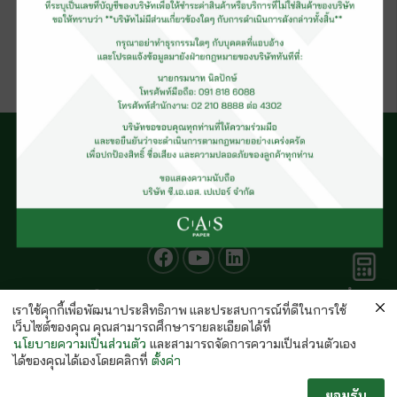
กระดาษอาร์ตด้าน(รีม)
คำนวณ
© CAS PAPER All rights Reserved
กระดาษ
เราใช้คุกกี้เพื่อพัฒนาประสิทธิภาพ และประสบการณ์ที่ดีในการใช้
นโยบายคุ้มครองข้อมูลส่วนบุคคลของ (C.A.S. Privacy Policy)
เว็บไซต์ของคุณ คุณสามารถศึกษารายละเอียดได้ที่
พนักงานบริษัท
นโยบายความเป็นส่วนตัว
และสามารถจัดการความเป็นส่วนตัวเอง
ได้ของคุณได้เองโดยคลิกที่
ตั้งค่า
ยอมรับ