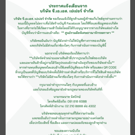
กระดาษอาร์ตการ์ด 1 หน้า (รีม)