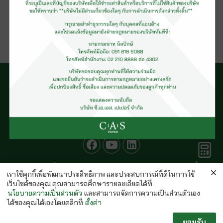
กระดาษอาร์ตการ์ด 1 หน้า (รีม)
คำนวณ
© CAS PAPER All rights Reserved
กระดาษ
เราใช้คุกกี้เพื่อพัฒนาประสิทธิภาพ และประสบการณ์ที่ดีในการใช้
นโยบายคุ้มครองข้อมูลส่วนบุคคลของ (C.A.S. Privacy Policy)
เว็บไซต์ของคุณ คุณสามารถศึกษารายละเอียดได้ที่
พนักงานบริษัท
นโยบายความเป็นส่วนตัว
และสามารถจัดการความเป็นส่วนตัวเอง
ได้ของคุณได้เองโดยคลิกที่
ตั้งค่า
ยอมรับ