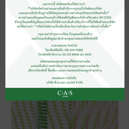
กระดาษอาร์ตมัน (รีม)