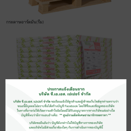
กระดาษอาร์ตมัน(รีม)