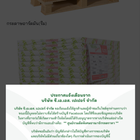
กระดาษอาร์ตมัน(รีม)