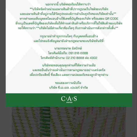
กระดาษอาร์ตมัน (รีม)