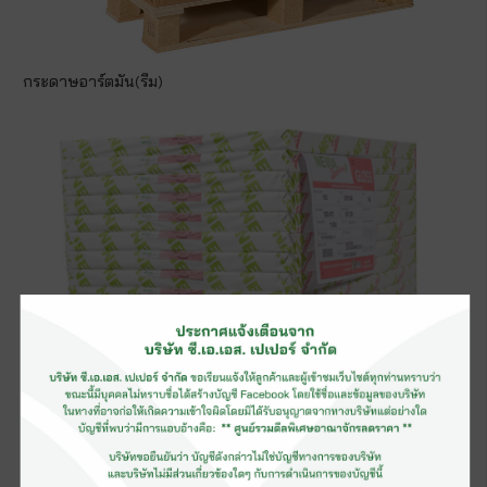
กระดาษอาร์ตมัน(รีม)