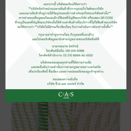
กระดาษอาร์ตมัน (รีม)