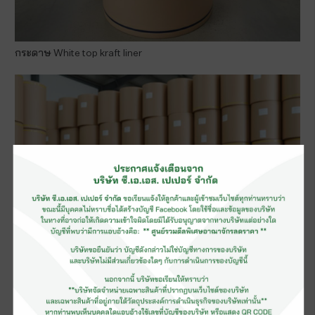
กระดาษ White top kraft liner