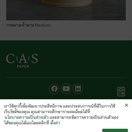
กระดาษน้ำตาล Medium
คำนวณ
© CAS PAPER All rights Reserved
กระดาษ
เราใช้คุกกี้เพื่อพัฒนาประสิทธิภาพ และประสบการณ์ที่ดีในการใช้
นโยบายคุ้มครองข้อมูลส่วนบุคคลของ (C.A.S. Privacy Policy)
เว็บไซต์ของคุณ คุณสามารถศึกษารายละเอียดได้ที่
พนักงานบริษัท
นโยบายความเป็นส่วนตัว
และสามารถจัดการความเป็นส่วนตัวเอง
ได้ของคุณได้เองโดยคลิกที่
ตั้งค่า