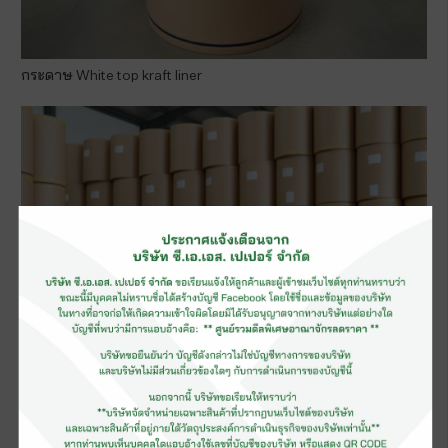
กระดาษ White top kraft liner