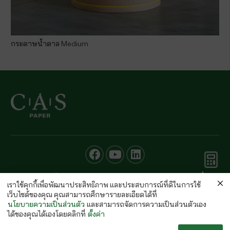
กระดาษน้ำตาล Medium
คำนวณ
© CAS PAPER All rights Reserved
กระดาษ
เราใช้คุกกี้เพื่อพัฒนาประสิทธิภาพ และประสบการณ์ที่ดีในการใช้
นโยบายคุ้มครองข้อมูลส่วนบุคคลของ (C.A.S. Privacy Policy)
เว็บไซต์ของคุณ คุณสามารถศึกษารายละเอียดได้ที่
พนักงานบริษัท
นโยบายความเป็นส่วนตัว
และสามารถจัดการความเป็นส่วนตัวเอง
ได้ของคุณได้เองโดยคลิกที่
ตั้งค่า