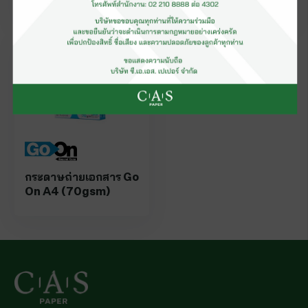
กระดาษถ่ายเอกสาร Go
On A4 (70gsm)