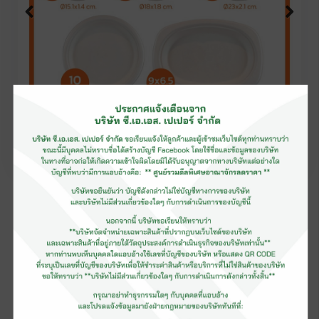
บรรจุภัณฑ์อาหารชานอ้อย