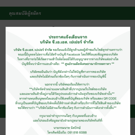
คุณสมบัติผู้สมัคร
เพศชาย อายุ 18 ปี ขึ้นไป
วุฒิการศึกษา ม.3 ขึ้นไป
มีประสบการณ์ในสายงานอย่างน้อย 6 เดือนขึ้นไป
ติดรถส่งสินค้าไปกับคนขับรถ
ตรวจสอบสินค้าก่อนและหลังจัดส่งให้ถูกต้องครบถ้วน
มีมนุษยสัมพันธ์ที่ดี มีความอดทน ขยัน มีความซื่อสัตย์
มีจิตสำนึกของความปลอดภัย
สามารถปฏิบัติงานล่วงเวลาได้
สมัครด้วยตัวเองที่สำนักงานใหญ่
เลขที่ 1 ถนนเจริญราษฏร์ แขวงทุ่งวัดดอน เขตสาทร
กรุงเทพฯ