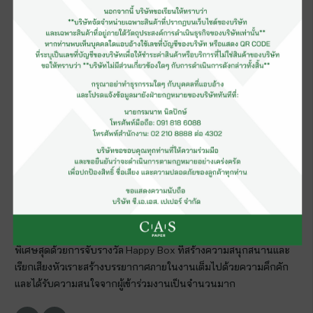
โดยผลการจัดการแข่งขันผู้ชนะเลิศ Nevia League คือ บริษัท ฮูทา
มากิ (ประเทศไทย) จำกัด รับเงินรางวัล 50,000 บาทพร้อมถ้วย
เกียรติยศ ชนะเลิศ Paper One League คือ กลุ่มบริษัทไซเบอร์พริ้
นท์ รับเงินรางวัล 40,000 บาทพร้อมถ้วยเกียรติยศ ชนะเลิศ
Rainbow Leauge คือ บริษัท ฟูจิเอช จำกัด รับเงินรางวัล 30,000
บาทพร้อมถ้วยเกียรติยศ ชนะเลิศ Sino Leauge ได้แก่ บริษัท สตาร์
เฟล็กซ์ จำกัด รับเงินรางวัล 20,000 บาทพร้อมถ้วยเกียรติยศ ปีนี้ยังมี
การแข่งขันตระกร้อกระชับมิตร ซึ่งผูที่คว้ารางวัลชนะเลิศการแข่งขัน
ตระกร้อกระชับมิตรได้แก่ บริษัท อมรินทร์พริ้นติ้ง แอนด์พับลิชชิ่ง
จำกัด(มหาชน) รับเงินรางวัล 30,000 บาทพร้อมถ้วยเกียรติยศและ
บริษัทอื่นอีกจำนวนมากที่กวาดรางวัลจากการแข่งขันในครั้งนี้ เป็น
จำนวนเงินกว่า 200,000 บาท
“THE BOX PARTY”
ภายในงานได้จัดกิจกรรมภายใต้คอนเซ็ป
โดย
มีการรับประทานอาหารร่วมกันในทุกทีมที่ร่วมการแข่งขัน และช่วง
พิเศษสุดด้วยการจับรางวัล Happy Box ที่สร้างความสนุกสนานและ
เรียกเสียงหัวเราะสร้างบรรยากาศภายในงานเต็มไปด้วยความคึกคัก
และได้รับความสนใจจากผู้เข้าร่วมงานเป็นจำนวนมาก