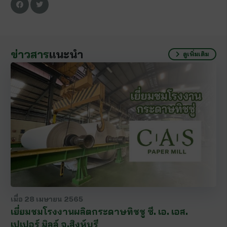
ข่าวสาร
แนะนำ
ดูเพิ่มเติม
เมื่อ
28 เมษายน 2565
เยี่ยมชมโรงงานผลิตกระดาษทิชชู ซี. เอ. เอส.
เปเปอร์ มิลล์ จ.สิงห์บุรี