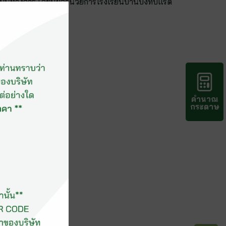
ป็นทางการ โดยมีผู้อำนวยการโรงเรียนบ้านบึงทับแรต
งกล่าว
คำนวณ
กระดาษ