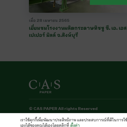
เมื่อ
28 เมษายน 2565
เยี่ยมชมโรงงานผลิตกระดาษทิชชู ซี. เอ. เอส
เปเปอร์ มิลล์ จ.สิงห์บุรี
© CAS PAPER All rights Reserved
นโยบายคุ้มครองข้อมูลส่วนบุคคลของ (C.A.S. Privac
เราใช้คุกกี้เพื่อพัฒนาประสิทธิภาพ และประสบการณ์ที่ดีในการใ
เองได้ของคุณได้เองโดยคลิกที่
ตั้งค่า