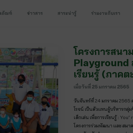
ตภัณฑ์
ข่าวสาร
สาระน่ารู้
ร่วมงานกับเรา
โครงการสนามเ
Playground ส
เรียนรู้ (ภาค
เมื่อวันที่
25 มกราคม 2565
วันจันทร์ที่ 24 มกราคม 2565
โรจน์ เป็นตัวแทนผู้บริหารกลุ
เด็กเล่น เพื่อการเรียนรู้ : You
โครงการร่วมพัฒนา และ สมาคม