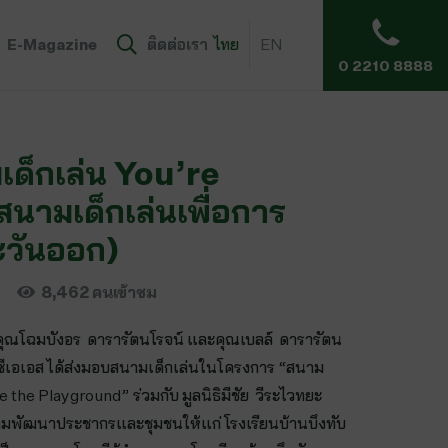
E-Magazine
ติดต่อเรา
ไทย
EN
0 2210 8888
ด็กเล่น You’re
นามเด็กเล่นเพื่อการ
ตะวันออก)
8,462
คนเข้าชม
 คุณโฉมบังอร ดารารัตนโรจน์ และคุณเบลล์ ดารารัตน
่มซีเอเอส ได้ส่งมอบสนามเด็กเล่นในโครงการ “สนาม
’ re the Playground” ร่วมกับ มูลนิธิมีชัย วีระไวทยะ
พัฒนาประชากรและชุมชนให้แก่ โรงเรียนบ้านบึงทับ