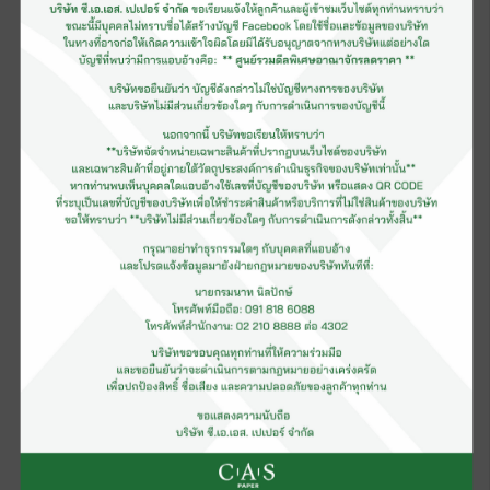
ออฟเซ็ท, งานพิมพ์ในระบบดิจิตอล, และงานพิมพ์ที่เป็นลักษณะพิเศษ
รวมทั้งสิ้น 30 ประเภทด้วยกัน พี่น้องชาวโรงพิมพ์สามารถดูได้ราย
ละเอียดเพิ่มเติมได้ที่ www.thaiprintawards.com
สุดท้ายนี้สมาคมการพิมพ์ไทยและคณะกรรมการการจัดงานประกวด
สิ่งพิมพ์แห่งชาติครั้งที่ 8 จึงขอเชิญชวนชาวโรงพิมพ์ รวมถึงผู้
ประกอบการที่เกี่ยวข้องกับธุรกิจการพิมพ์ทุกท่าน เข้าร่วมส่งชิ้นผล
งานเข้าประกวดในโครงการนี้ให้มากขึ้นกว่าปีที่ผ่านๆมา เพื่อเป็นการ
ร่วมมือกันสนับสนุนให้สิ่งพิมพ์ของคนไทยมีการพัฒนาก้าวหน้าขึ้น
อย่างต่อเนื่อง ทีมงานเราหวังเป็นอย่างยิ่งที่จะได้รับความร่วมมือที่ดี
จากทุกท่านไม่ว่าจะเคยส่งชิ้นผลงานมาแล้วหรือไม่ อย่างน้อยเพื่อเป็น
แรงกระตุ้นให้ท่านมีความตั้งใจที่จะผลิตสิ่งพิมพ์ที่ดีมีคุณภาพขึ้นมา
และทำให้ลูกค้าของท่านได้รับความพึงพอใจสูงสุดอย่างยั่งยืน
สำหรับผลงานที่ได้รับรางวัลจากการประกวดในครั้งนี้ สมาคมการ
พิมพ์ไทยจะรวบรวมนำส่งไปประกวดในงาน Asia Print Awards ใน
ลำดับต่อไป
สอบถามข้อมูลเพิ่มเติมกรุณาติดต่อ ฝ่ายประชาสัมพันธ์ สมาคมการ