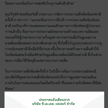
รียมความพร้อมในการแข่งขันในทุกระดับอีกด้วย”
คุณวิรุฬห์ ส่งเสริมสวัสดิ์ ประธานการจัดการประกวดสิ่งพิมพ์แห่งชาติ
ครั้งที่ 8 กล่าวว่า “นอกเหนือจากการที่เวที การประกวดสิ่งพิมพ์แห่ง
ชาติ จะเป็นเวทีการแสดงผลงานและศักยภาพการพิมพ์ของผู้ประกอบ
การแล้วนั้น ทีมงานการประกวดยังพยายามสร้างแนวความคิดและ
รณรงค์ให้ผู้ประกอบการภายในอุตสาหกรรมร่วมมือกันดูแลสภาพ
แวดล้อมเพื่อลดผลกระทบเชิงลบต่างๆ ที่เกิดขึ้นในรูปแบบของปรากกฎ
การณ์ธรรมชาติ ซึ่งเมื่อปีที่ผ่านมานั้นก็สามารถสร้างความตื่นตัวให้
โรงพิมพ์แต่ละโรงพิมพ์ช่วยกันดูแลสิ่งแวดล้อมได้เป็นอย่างดี ทั้งในส่วน
ของการเลือกใช้วัตถุดิบและกระบวนการผลิต
ในการประกวดสิ่งพิมพ์ครั้งที่ 8 ในปีนี้ทางทีมการประกวดยังคงมี
แนวคิดให้อุตสาหกรรมสิ่งพิมพ์ตระหนักถึงการดูแลสภาพแวดล้อม
ภายในโรงงานของตนเองโดยถือเป็นหน้าที่และความรับผิดชอบที่มีต่อ
สังคม”
และสำหรับการประกวดในปีนี้ คณะกรรมการการจัดงานได้แบ่ง
ประเภทของการประกวดเป็น 3 ประเภทใหญ่ๆคือ งานพิมพ์ในระบบ