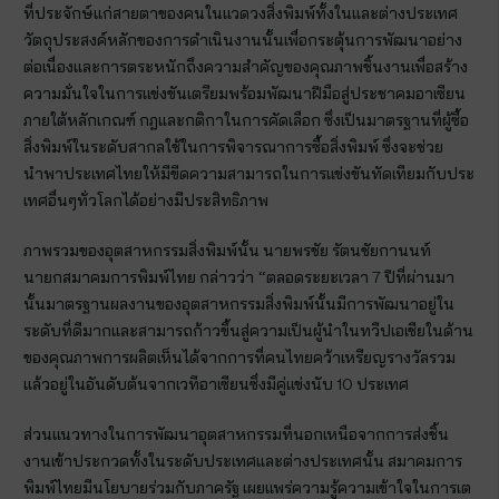
ที่ประจักษ์แก่สายตาของคนในแวดวงสิ่งพิมพ์ทั้งในและต่างประเทศ
วัตถุประสงค์หลักของการดำเนินงานนั้นเพื่อกระตุ้นการพัฒนาอย่าง
ต่อเนื่องและการตระหนักถึงความสำคัญของคุณภาพชิ้นงานเพื่อสร้าง
ความมั่นใจในการแข่งขันเตรียมพร้อมพัฒนาฝีมือสู่ประชาคมอาเซียน
ภายใต้หลักเกณฑ์ กฎและกติกาในการคัดเลือก ซึ่งเป็นมาตรฐานที่ผู้ซื้อ
สิ่งพิมพ์ในระดับสากลใช้ในการพิจารณาการซื้อสิ่งพิมพ์ ซึ่งจะช่วย
นำพาประเทศไทยให้มีขีดความสามารถในการแข่งขันทัดเทียมกับประ
เทศอื่นๆทั่วโลกได้อย่างมีประสิทธิภาพ
ภาพรวมของอุตสาหกรรมสิ่งพิมพ์นั้น นายพรชัย รัตนชัยกานนท์
นายกสมาคมการพิมพ์ไทย กล่าวว่า “ตลอดระยะเวลา 7 ปีที่ผ่านมา
นั้นมาตรฐานผลงานของอุตสาหกรรมสิ่งพิมพ์นั้นมีการพัฒนาอยู่ใน
ระดับที่ดีมากและสามารถก้าวขึ้นสู่ความเป็นผู้นำในทวีปเอเชียในด้าน
ของคุณภาพการผลิตเห็นได้จากการที่คนไทยคว้าเหรียญรางวัลรวม
แล้วอยู่ในอันดับต้นจากเวทีอาเซียนซึ่งมีคู่แข่งนับ 10 ประเทศ
ส่วนแนวทางในการพัฒนาอุตสาหกรรมที่นอกเหนือจากการส่งชิ้น
งานเข้าประกวดทั้งในระดับประเทศและต่างประเทศนั้น สมาคมการ
พิมพ์ไทยมีนโยบายร่วมกับภาครัฐ เผยแพร่ความรู้ความเข้าใจในการเต