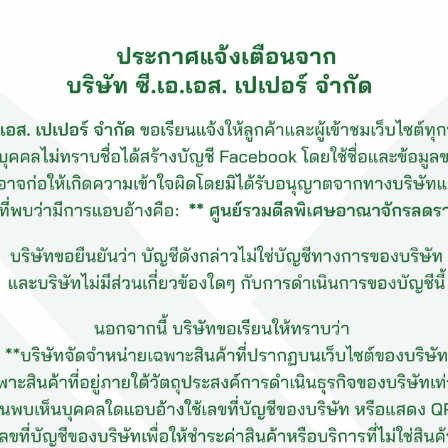
อาจารย์สะอาด ตัณศุภผล ชั้น 
ถนนพหลโยธิน กรุงเทพฯ
ซึ่งในปีนี้ บริษัท ซี.เอ.เอส.
มรดกทางภูมิปัญญา เพื่อเป็นอนุร
เป็นการประชาสัมพันธ์สินค้า 