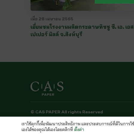
เมื่อ
28 เมษายน 2565
เยี่ยมชมโรงงานผลิตกระดาษทิชชู ซี. เอ. เอส
เปเปอร์ มิลล์ จ.สิงห์บุรี
© CAS PAPER All rights Reserved
นโยบายคุ้มครองข้อมูลส่วนบุคคลของ (C.A.S. Privac
เราใช้คุกกี้เพื่อพัฒนาประสิทธิภาพ และประสบการณ์ที่ดีในการใ
เองได้ของคุณได้เองโดยคลิกที่
ตั้งค่า