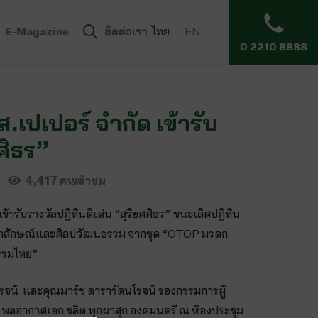
E-Magazine
ติดต่อเรา
ไทย
EN
0 2210 8888
อส.เปเปอร์ จำกัด เข้ารับ
ศิธร”
4,417
คนเข้าชม
 เข้ารับรางวัลปฎิทินดีเด่น “สุริยศศิธร” ชนะเลิศปฏิทิน
ิมเอกลักษณ์และศิลปวัฒนธรรม จากชุด “OTOP มรดก
กรรมไทย”
รจน์ และคุณมาร์ช ดารารัตนโรจน์ รองกรรมการผู้
าก พลอากาศเอก ชลิต พุกผาสุก องคมนตรี ณ ห้องประชุม