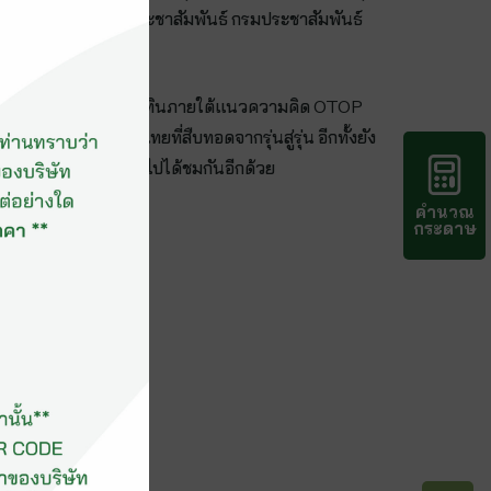
2 อาคารสถาบันการประชาสัมพันธ์ กรมประชาสัมพันธ์
เปเปอร์ จำกัด ได้จัดทำปฏิทินภายใต้แนวความคิด OTOP
ักษ์ศิลปวัฒนธรรมไทยที่สืบทอดจากรุ่นสู่รุ่น อีกทั้งยัง
OTOP ให้ประชาชนทั่วไปได้ชมกันอีกด้วย
คำนวณ
กระดาษ