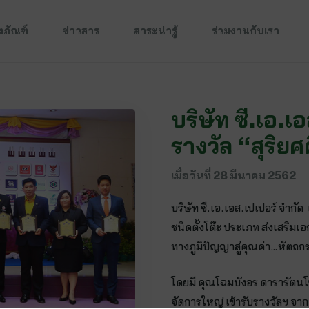
ตภัณฑ์
ข่าวสาร
สาระน่ารู้
ร่วมงานกับเรา
บริษัท ซี.เอ.เ
รางวัล “สุริยศ
เมื่อวันที่
28 มีนาคม 2562
บริษัท ซี.เอ.เอส.เปเปอร์ จำกัด
ชนิดตั้งโต๊ะ ประเภท ส่งเสร
ทางภูมิปัญญาสู่คุณค่า…หัตถ
โดยมี คุณโฉมบังอร ดารารัตนโ
จัดการใหญ่ เข้ารับรางวัลฯ จ