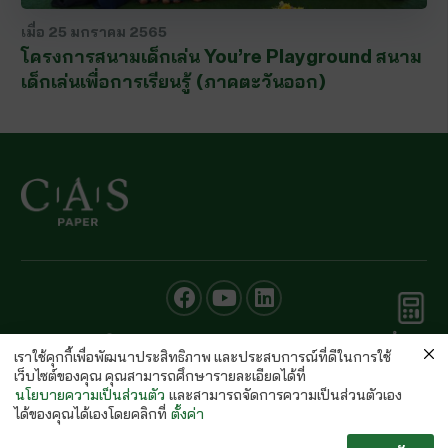
เมื่อ
25 มกราคม 2565
โครงการสนามเด็กเล่น You’re Playground สนาม
เด็กเล่นเพื่อการเรียนรู้ (ภาคตะวันออก)
คำนวณ
© CAS PAPER All rights Reserved
กระดาษ
เราใช้คุกกี้เพื่อพัฒนาประสิทธิภาพ และประสบการณ์ที่ดีในการใช้
นโยบายคุ้มครองข้อมูลส่วนบุคคลของ (C.A.S. Privacy Policy)
เว็บไซต์ของคุณ คุณสามารถศึกษารายละเอียดได้ที่
พนักงานบริษัท
นโยบายความเป็นส่วนตัว
และสามารถจัดการความเป็นส่วนตัวเอง
ได้ของคุณได้เองโดยคลิกที่
ตั้งค่า