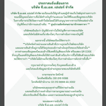
เมื่อ
28 เมษายน 2565
เยี่ยมชมโรงงานผลิตกระดาษทิชชู ซี. เอ. เอส.
เปเปอร์ มิลล์ จ.สิงห์บุรี