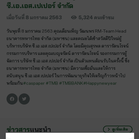
ซี.เอ.เอส.เปเปอร์ จำกัด
เมื่อวันที่
8 มกราคม 2563
5,324
คนเข้าชม
วันพุธที่ 8 มกราคม 2563 คุณเดือนเพ็ญ วัฒนพร RM-Team Head
ธนาคารทหารไทย จำกัด (มหาชน) และคณะได้เข้าสวัสดีปีใหม่ผู้
บริหารบริษัท ซี.เอ.เอส.เปเปอร์ จำกัด โดยมีคุณสุรพล ดารารัตนโรจน์
กรรมการบริหาร และคุณเบญจรัตน์ ดารารัตนโรจน์ รองกรรมการผู้
จัดการ บริษัท ซี.เอ.เอส.เปเปอร์ จำกัด เป็นตัวแทนต้อนรับในครั้งนี้ ซึ่ง
ธนาคารทหารไทย จำกัด (มหาชน) มีความเชื่อมั่นและให้การ
สนับสนุน ซี.เอ.เอส.เปเปอร์ ในการพัฒนาธุรกิจให้เจริญก้าวหน้าไป
พร้อมกัน
#
caspaper
#
TMB
#
TMBBANK
#
Happynewyear
ข่าวสาร
แนะนำ
ดูเพิ่มเติม