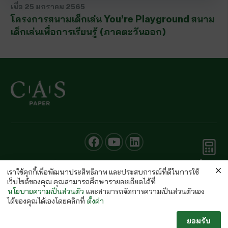
เมื่อ
25 มกราคม 2565
โครงการสนามเด็กเล่น You’re Playground สนาม
เด็กเล่นเพื่อการเรียนรู้ (ภาคตะวันออก)
คำนวณ
© CAS PAPER All rights Reserved
กระดาษ
เราใช้คุกกี้เพื่อพัฒนาประสิทธิภาพ และประสบการณ์ที่ดีในการใช้
นโยบายคุ้มครองข้อมูลส่วนบุคคลของ (C.A.S. Privacy Policy)
เว็บไซต์ของคุณ คุณสามารถศึกษารายละเอียดได้ที่
พนักงานบริษัท
นโยบายความเป็นส่วนตัว
และสามารถจัดการความเป็นส่วนตัวเอง
ได้ของคุณได้เองโดยคลิกที่
ตั้งค่า
ยอมรับ
Follow us