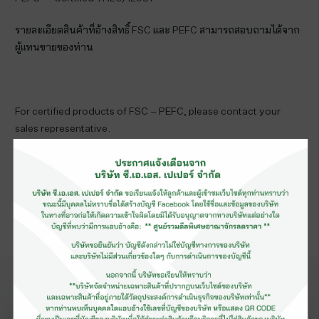
รายละเอียดสินค้าที่อ้างสิทธิ์ FSC และ PEFC สามารถสอบถามได้จาก
ผู้แทนขายของท่าน
For certified products of FSC – PEFC, please contact your
sales representative.
(for more information about FSC & PEFC, please visit their
website
www.fsc.org
www.pefc.org
)
ข่าวสาร
แนะนำ
ดูเพิ่มเติม