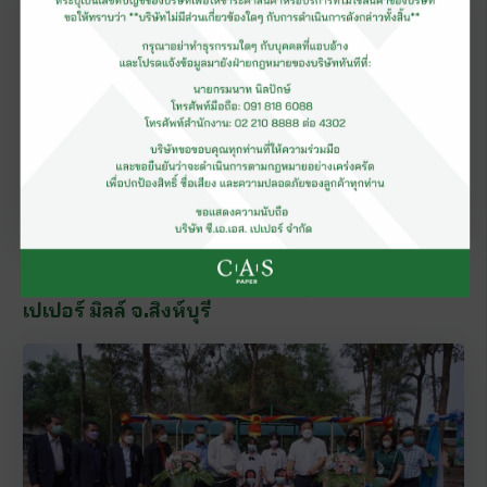
เมื่อ
28 เมษายน 2565
เยี่ยมชมโรงงานผลิตกระดาษทิชชู ซี. เอ. เอส.
เปเปอร์ มิลล์ จ.สิงห์บุรี