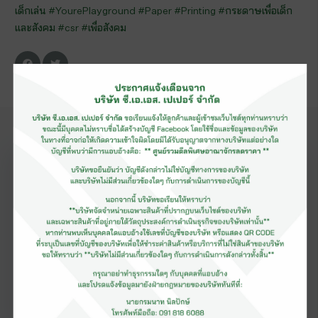
เด็กเล่น
#
YourePlayground
#
Paper
#
Printing
#
กระดาษเพื่อเด็ก
และสังคม
#
csr
#
เพื่อสังคม
ข่าวสาร
แนะนำ
ดูเพิ่มเติม