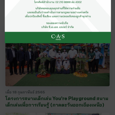
เมื่อ
28 เมษายน 2565
เยี่ยมชมโรงงานผลิตกระดาษทิชชู ซี. เอ. เอส.
เปเปอร์ มิลล์ จ.สิงห์บุรี
เมื่อ
18 กุมภาพันธ์ 2565
โครงการสนามเด็กเล่น You’re Playground สนาม
เด็กเล่นเพื่อการเรียนรู้ (ภาคตะวันออกเฉียงเหนือ)