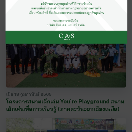
เยี่ยมชมโรงงานผลิตกระดาษทิชชู ซี. เอ. เอส.
เปเปอร์ มิลล์ จ.สิงห์บุรี
เมื่อ
18 กุมภาพันธ์ 2565
โครงการสนามเด็กเล่น You’re Playground สนาม
เด็กเล่นเพื่อการเรียนรู้ (ภาคตะวันออกเฉียงเหนือ)