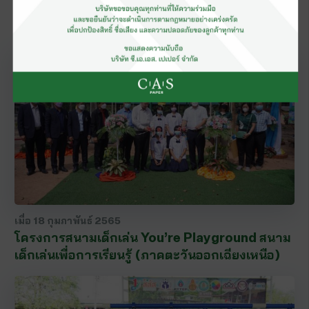
เยี่ยมชมโรงงานผลิตกระดาษทิชชู ซี. เอ. เอส.
เปเปอร์ มิลล์ จ.สิงห์บุรี
เมื่อ
18 กุมภาพันธ์ 2565
โครงการสนามเด็กเล่น You’re Playground สนาม
เด็กเล่นเพื่อการเรียนรู้ (ภาคตะวันออกเฉียงเหนือ)