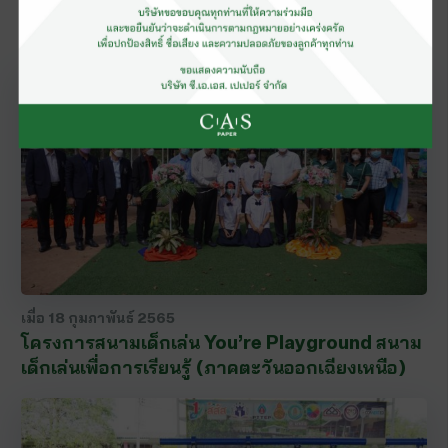
เยี่ยมชมโรงงานผลิตกระดาษทิชชู ซี. เอ. เอส.
เปเปอร์ มิลล์ จ.สิงห์บุรี
เมื่อ
18 กุมภาพันธ์ 2565
โครงการสนามเด็กเล่น You’re Playground สนาม
เด็กเล่นเพื่อการเรียนรู้ (ภาคตะวันออกเฉียงเหนือ)