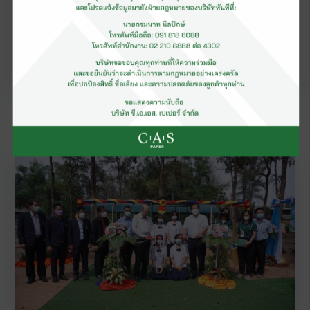
เมื่อ
28 เมษายน 2565
เยี่ยมชมโรงงานผลิตกระดาษทิชชู ซี. เอ. เอส.
เปเปอร์ มิลล์ จ.สิงห์บุรี