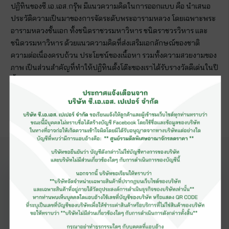
ปฏิทินของซี.เอ.เอส.กรุ๊พ มีแนวความคิดในการออกแบบ คือ นำเสนอ
ประวัติความเป็นมาของการจัดระดับพระอารามหลวง โดยเฉพาะพระ
อารามหลวงชั้นเอก ทั้งชนิดราชวรมหาวิหาร ชนิดราชวรวิหาร และ
ชนิดวรมหาวิหาร ด้วยแนวความคิดที่ส่งเสริมเอกลักษณ์ของชาติ
ความต่อเนื่องครบถ้วน ประโยชน์ของเนื้อหา รวมทั้งความสวยงามของ
ภาพ เป็นส่วนสำคัญที่ทำให้ปฏิทินตั้งโต๊ะของเราได้รับรางวัลดีเด่นในปี
นี้
ข่าวสาร
แนะนำ
ดูเพิ่มเติม