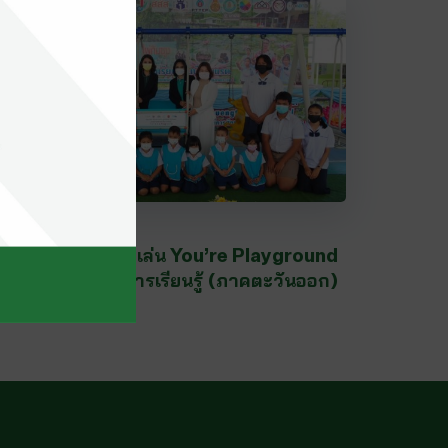
ื่อ
25 มกราคม 2565
ครงการสนามเด็กเล่น You’re Playground
นามเด็กเล่นเพื่อการเรียนรู้ (ภาคตะวันออก)