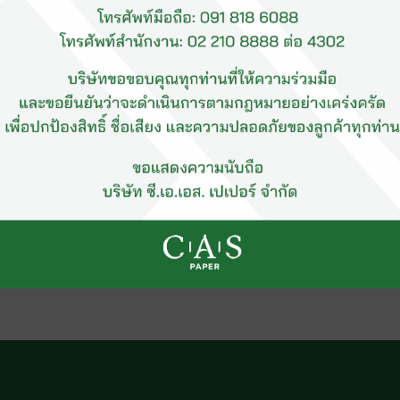
เมื่อ
18 กุมภาพันธ์ 2565
เม
โครงการสนามเด็กเล่น You’re Playground
โ
.
สนามเด็กเล่นเพื่อการเรียนรู้ (ภาคตะวันออก
ส
เฉียงเหนือ)