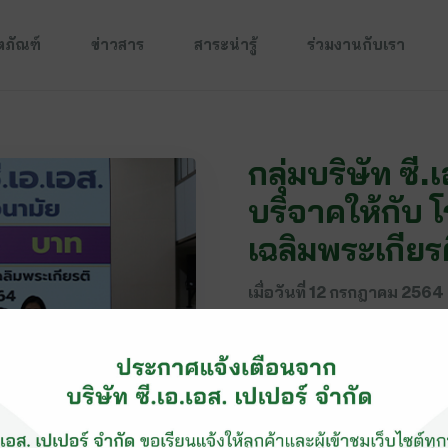
ตภัณฑ์
ข่าวสาร
สาระน่ารู้
ร่วมงานกับเรา
กลุ่มบริษัท ซี
บริจาคให้กับ
เฉลิมพระเกียร
เมื่อวันที่
12 กรกฎาคม 2564
เมื่อวันที่ 6 กรกฎาคม 2564 ตัว
พยาบาลธรรมศาสตร์เฉลิมพระเกี
ดารารัตนโรจน์ และ คุณเบลล์ ดา
เข้ามอบกระดาษอนามัยมูลค่าก